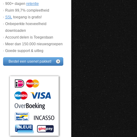
900+ dagen
retentie
Ruim 99,7% compleetheid
SSL
toegang is gratis!
Onbeperkte hoeveelheid
downloaden
Account delen is Toegestaan
Meer dan 150.000 nieuwsgroepen
Goede support & uitleg
Bestel een usenet pakket!