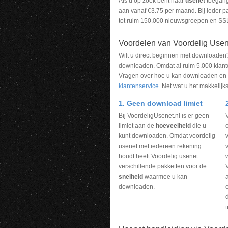
Als u op zoek bent naar
usenet
toegang 
aan vanaf €3.75 per maand. Bij ieder p
tot ruim 150.000 nieuwsgroepen en SS
Voordelen van Voordelig Usen
Wilt u direct beginnen met downloaden? 
downloaden. Omdat al ruim 5.000 klant
Vragen over hoe u kan downloaden en
klantenservice
. Net wat u het makkelijks
1. Geen download limiet
Bij VoordeligUsenet.nl is er geen
V
limiet aan de
hoeveelheid
die u
kunt downloaden. Omdat voordelig
usenet met iedereen rekening
houdt heeft Voordelig usenet
w
verschillende pakketten voor de
snelheid
waarmee u kan
a
downloaden.
t