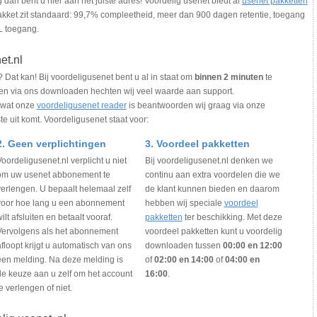
dan bent u hier aan het juiste adres! Voordelig usenet biedt al
usenet pakketten
akket zit standaard: 99,7% compleetheid, meer dan 900 dagen retentie, toegang
L toegang.
et.nl
Dat kan! Bij voordeligusenet bent u al in staat om
binnen 2 minuten
te
en via ons downloaden hechten wij veel waarde aan support.
 wat onze
voordeligusenet reader
is beantwoorden wij graag via onze
te uit komt. Voordeligusenet staat voor:
2. Geen verplichtingen
3. Voordeel pakketten
oordeligusenet.nl verplicht u niet
Bij voordeligusenet.nl denken we
om uw usenet abbonement te
continu aan extra voordelen die we
verlengen. U bepaalt helemaal zelf
de klant kunnen bieden en daarom
voor hoe lang u een abonnement
hebben wij speciale
voordeel
ilt afsluiten en betaalt vooraf.
pakketten
ter beschikking. Met deze
Vervolgens als het abonnement
voordeel pakketten kunt u voordelig
floopt krijgt u automatisch van ons
downloaden tussen
00:00 en 12:00
een melding. Na deze melding is
of
02:00 en 14:00
of
04:00 en
de keuze aan u zelf om het account
16:00
.
e verlengen of niet.