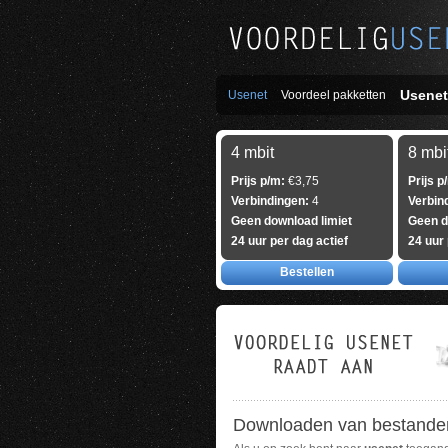
Usenet
Usenet
Voordeel pakketten
4 mbit
8 mbi
Prijs p/m:
€3,75
Prijs p
Verbindingen:
4
Verbin
Geen download limiet
Geen d
24 uur per dag actief
24 uur 
Bestellen
Downloaden van bestanden