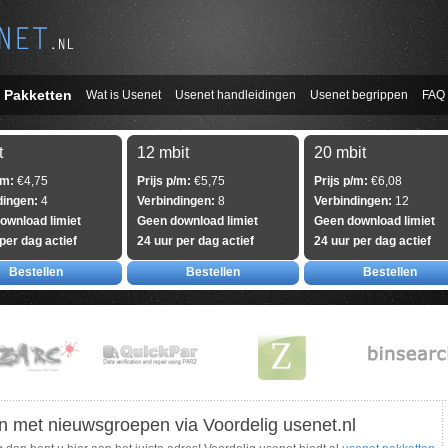
 Pakketten
Wat is Usenet
Usenet handleidingen
Usenet begrippen
FAQ
t
12 mbit
20 mbit
/m:
€4,75
Prijs p/m:
€5,75
Prijs p/m:
€6,08
dingen:
4
Verbindingen:
8
Verbindingen:
12
ownload limiet
Geen download limiet
Geen download limiet
per dag actief
24 uur per dag actief
24 uur per dag actief
Bestellen
Bestellen
Bestellen
 met nieuwsgroepen via Voordelig usenet.nl