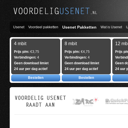
Usenet Pakketten
Usenet
Voordeel pakketten
Wat is Usenet
U
4 mbit
8 mbit
12 mbi
Prijs p/m:
€3,75
Prijs p/m:
€4,75
Prijs p/
Verbindingen:
4
Verbindingen:
4
Verbind
Geen download limiet
Geen download limiet
Geen do
24 uur per dag actief
24 uur per dag actief
24 uur p
Bestellen
Bestellen