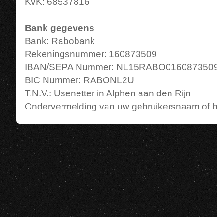
KvK: 68537816
Bank gegevens
Bank: Rabobank
Rekeningsnummer: 160873509
IBAN/SEPA Nummer: NL15RABO016087350
BIC Nummer: RABONL2U
T.N.V.: Usenetter in Alphen aan den Rijn
Ondervermelding van uw gebruikersnaam of 