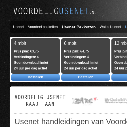
Usenet Pakketten
Usenet
Voordeel pakketten
Wat is Usenet
U
4 mbit
8 mbit
12 mbi
Prijs p/m:
€3,75
Prijs p/m:
€4,75
Prijs p/
Verbindingen:
4
Verbindingen:
4
Verbind
Geen download limiet
Geen download limiet
Geen do
24 uur per dag actief
24 uur per dag actief
24 uur p
Bestellen
Bestellen
Usenet handleidingen van Voorde