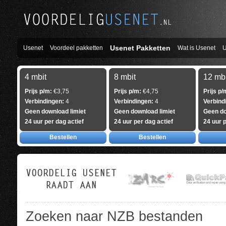
Usenet Pakketten
Usenet
Voordeel pakketten
Wat is Usenet
U
4 mbit
8 mbit
12 mbi
Prijs p/m:
€3,75
Prijs p/m:
€4,75
Prijs p/
Verbindingen:
4
Verbindingen:
4
Verbind
Geen download limiet
Geen download limiet
Geen do
24 uur per dag actief
24 uur per dag actief
24 uur p
Bestellen
Bestellen
Zoeken naar NZB bestanden